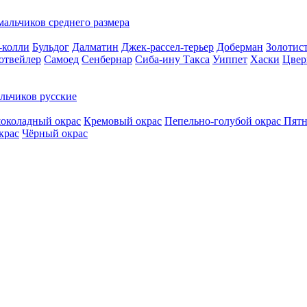
мальчиков среднего размера
-колли
Бульдог
Далматин
Джек-рассел-терьер
Доберман
Золотис
отвейлер
Самоед
Сенбернар
Сиба-ину
Такса
Уиппет
Хаски
Цвер
льчиков русские
околадный окрас
Кремовый окрас
Пепельно-голубой окрас
Пятн
крас
Чёрный окрас