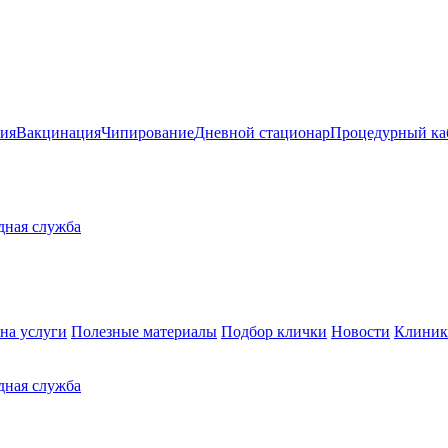
ия
Вакцинация
Чипирование
Дневной стационар
Процедурный ка
здная служба
на услуги
Полезные материалы
Подбор клички
Новости
Клиник
здная служба