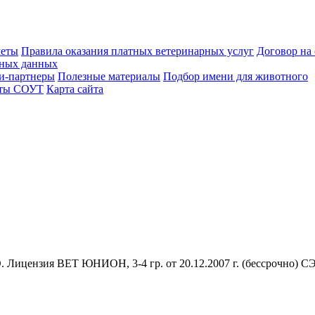
меты
Правила оказания платных ветеринарных услуг
Договор на
ьных данных
и-партнеры
Полезные материалы
Подбор имени для животного
аты СОУТ
Карта сайта
Лицензия ВЕТ ЮНИОН, 3-4 гр. от 20.12.2007 г. (бессрочно) СЭЗ,