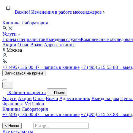
Важно! Изменения в работе мессенджеров
Клиника
Лаборатория
Услуги
Прием специалистов
Выездная служба
Комплексные обследован
Акции
О нас
Врачи
Адреса клиник
Москва
+7 (495) 136-00-47 – запись в клинике
+7 (495) 215-53-88 – вые
Записаться на приём
Кабинет пациента
Поиск
Услуги
Акции
О нас
Врачи
Адреса клиник
Выезд на дом
Цены 
Франшиза Vet Union
Клиника
Лаборатория
+7 (495) 136-00-47 – запись в клинике
+7 (495) 215-53-88 – вые
< Назад
Все результаты