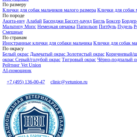
По размеру
Клички для собак мальчиков малого размера
Клички для собак 
По породе
Акита-ину
Алабай
Басенджи
Бассет-хаунд
Бигль
Боксер
Бордер
Мальтипу
Мопс
Немецкая овчарка
Папильон
Питбуль
Пудель
Р
Смешные
По странам
Иностранные клички для собаки мальчика
Клички для собак ма
По окрасу
Белый окрас
Дымчатый окрас
Золотистый окрас
Коричневый/ш
окрас
Серый/голубой окрас
Тигровый окрас
Чёрно-подпалый о
Рейтинг Vet Union
AI-помощник
+7 (495) 136-00-47
clinic@vetunion.ru