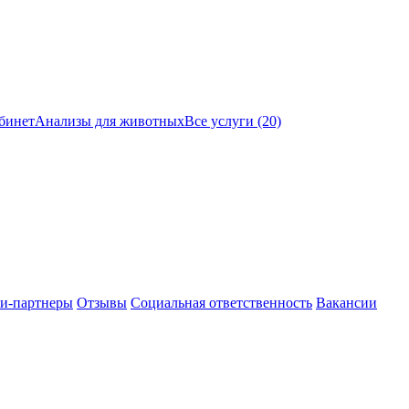
бинет
Анализы для животных
Все услуги (20)
и-партнеры
Отзывы
Социальная ответственность
Вакансии