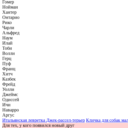
Гомер
Нойман
Хантер
Онтарио
Рико
Чарли
Альфред
Наум
Илай
Тоби
Волли
Герц
Пуф
Франц
Хитч
Казбек
Фрейд
Уолли
Джеймс
Одиссей
Ичи
Наварро
Аргус
Итальянская левретка
Джек-рассел-терьер
Кличка для собак ма
Для тех, у кого появился новый друг