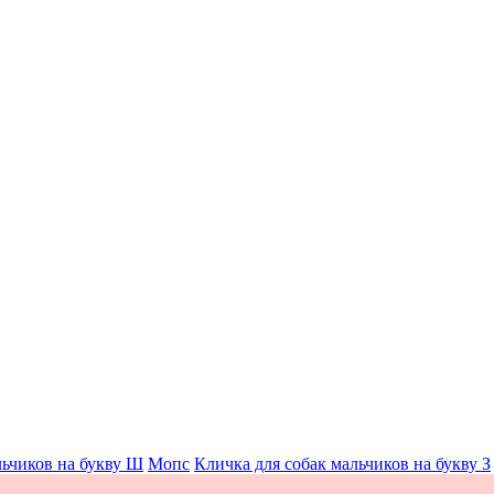
льчиков на букву Ш
Мопс
Кличка для собак мальчиков на букву З