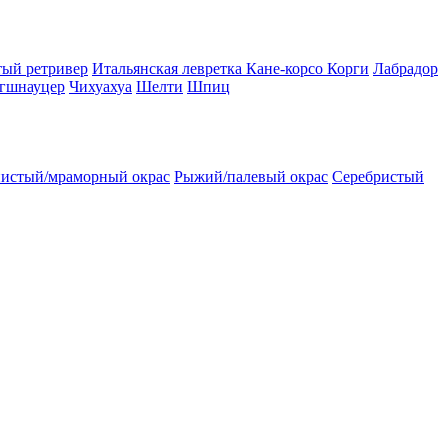
тый ретривер
Итальянская левретка
Кане-корсо
Корги
Лабрадор
гшнауцер
Чихуахуа
Шелти
Шпиц
истый/мраморный окрас
Рыжий/палевый окрас
Серебристый